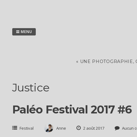
Passer
au
contenu
MENU
« UNE PHOTOGRAPHIE, 
Justice
Paléo Festival 2017 #6
Festival
Anne
2 août 2017
Aucun c