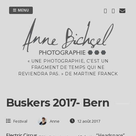
Passer
au
MENU
contenu
« UNE PHOTOGRAPHIE, C’EST UN
FRAGMENT DE TEMPS QUI NE
REVIENDRA PAS. » DE MARTINE FRANCK
Buskers 2017- Bern
Festival
Anne
12 août 2017
Electric Circus
“Headspace”