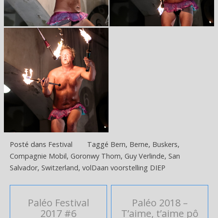
Posté dans
Festival
Taggé
Bern
,
Berne
,
Buskers
,
Compagnie Mobil
,
Goronwy Thom
,
Guy Verlinde
,
San
Salvador
,
Switzerland
,
volDaan voorstelling DIEP
Navigation
Paléo Festival
Paléo 2018 –
2017 #6
T’aime, t’aime pô