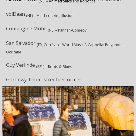
(NL) – Animatronics and Robotics
volDaan
(NL) – Mind-cracking Illusion
Compagnie Mobil
(NL) – Pannen-Comedy
San Salvador
(FR, Corrèze) – World Music A Cappella: Polyphonie
Occitane
Guy Verlinde
(BEL) – Roots & Blues
Goronwy Thom: streetperformer